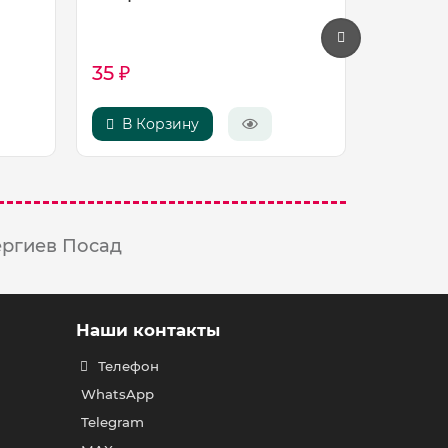
Шарик
красны
35 ₽
1100 ₽
В Корзину
В Ко
ергиев Посад
Наши контакты
Телефон
WhatsApp
Telegram