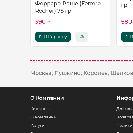
Ферреро Роше (Ferrero
гр
Rocher) 75 гр
390 ₽
580
В Корзину
В
Москва,
Пушкино,
Королёв,
Щёлков
О Компании
Инфо
Контакты
Доставк
О Компании
Возвра
Услуги
Полити