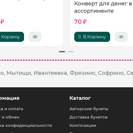
Конверт для денег в
ассортименте
 ₽
70 ₽
 Корзину
В Корзину
о,
Мытищи,
Ивантеевка,
Фрязино,
Софрино,
С
рмация
Каталог
а и оплата
Авторские букеты
т и обмен
Доставка букетов
ка конфиденциальности
Композиции