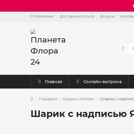
О Компании
Доставка и оплата
Бонусы
Контак
Главная
Онлайн-витрина
Подарки
Шары с гелием
Шарик с надпис
Шарик с надписью Я