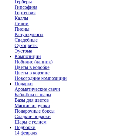
Герберы
Гипсофила
Гортензия
Каллы
Лилии
Пионы
Ранункулюсы
Свадебные
Сухоцветы
Эустома
Композиции
Нобилис (лапник)
Цветы в коробке
Цветы в корзине
Новогодние композиции
Подарки
Ароматические свечи
Бабл-боксы шары
Вазы для цветов
Мягкие игрушки
Подарочные боксы
Сладкие подарки
Шары с гелием
Подборки
14 февраля