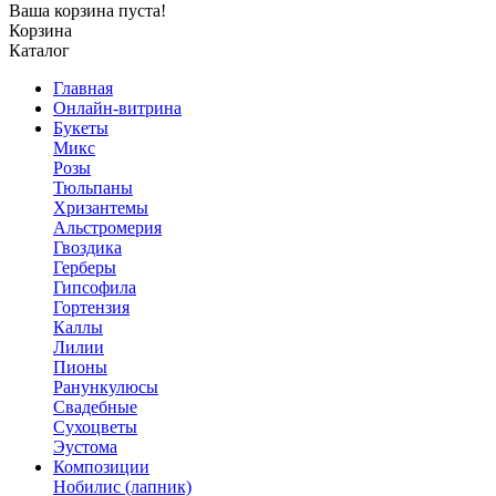
Ваша корзина пуста!
Корзина
Каталог
Главная
Онлайн-витрина
Букеты
Микс
Розы
Тюльпаны
Хризантемы
Альстромерия
Гвоздика
Герберы
Гипсофила
Гортензия
Каллы
Лилии
Пионы
Ранункулюсы
Свадебные
Сухоцветы
Эустома
Композиции
Нобилис (лапник)