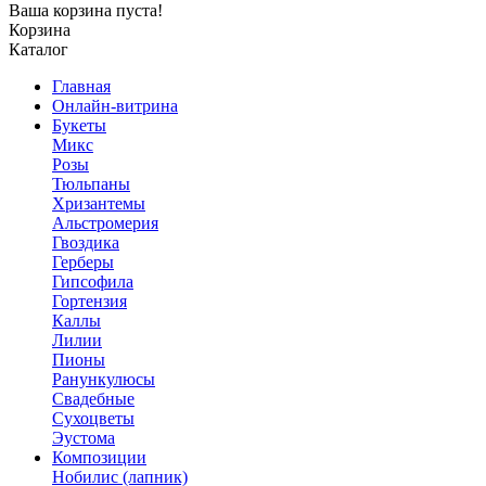
Ваша корзина пуста!
Корзина
Каталог
Главная
Онлайн-витрина
Букеты
Микс
Розы
Тюльпаны
Хризантемы
Альстромерия
Гвоздика
Герберы
Гипсофила
Гортензия
Каллы
Лилии
Пионы
Ранункулюсы
Свадебные
Сухоцветы
Эустома
Композиции
Нобилис (лапник)