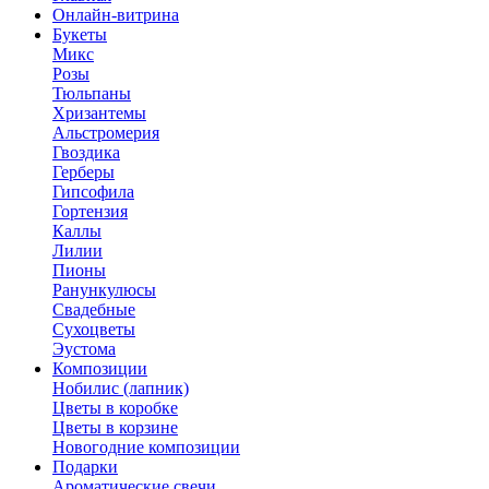
Онлайн-витрина
Букеты
Микс
Розы
Тюльпаны
Хризантемы
Альстромерия
Гвоздика
Герберы
Гипсофила
Гортензия
Каллы
Лилии
Пионы
Ранункулюсы
Свадебные
Сухоцветы
Эустома
Композиции
Нобилис (лапник)
Цветы в коробке
Цветы в корзине
Новогодние композиции
Подарки
Ароматические свечи